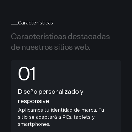
Características
Características destacadas de nue
Características 
destacadas 
de 
nuestros 
sitios 
web. 
01
Diseño personalizado y
responsive
Aplicamos tu identidad de marca. Tu
sitio se adaptará a PCs, tablets y
smartphones.