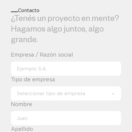
Contacto
¿Tenés un proyecto en mente? Hag
¿Tenés 
un 
proyecto 
en 
mente? 
Hagamos 
algo 
juntos, 
algo 
grande. 
Empresa / Razón social
Tipo de empresa
Seleccionar tipo de empresa
Nombre
Apellido