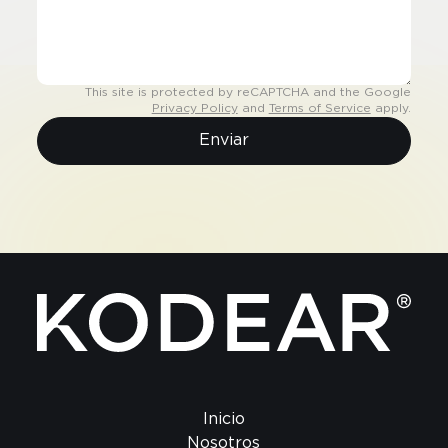
This site is protected by reCAPTCHA and the Google
Privacy Policy
and
Terms of Service
apply.
Enviar
Inicio
Nosotros