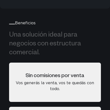
Beneficios
Una solución ideal para negocios 
Una 
solución 
ideal 
para 
negocios 
con 
estructura 
comercial. 
Sin comisiones por venta
Vos generás la venta, vos te quedás con
todo.