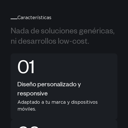
Características
Nada de soluciones genéricas, ni d
Nada 
de 
soluciones 
genéricas, 
ni 
desarrollos 
low-cost. 
01
Diseño personalizado y
responsive
Adaptado a tu marca y dispositivos
móviles.