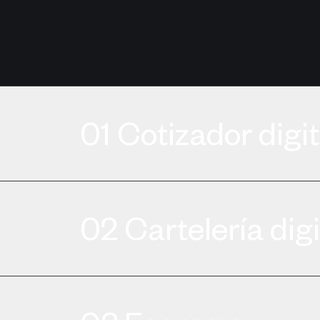
0
1
Cotizador digit
0
2
Cartelería digi