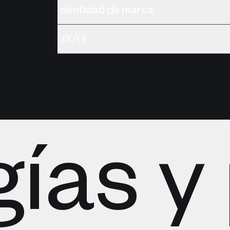
Identidad de marca
UX/UI
as y 