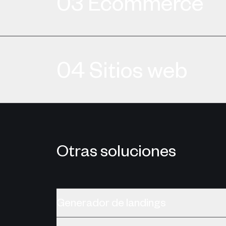
0
3
Ecommerce
0
4
Sitios web
Otras soluciones
Generador de landings